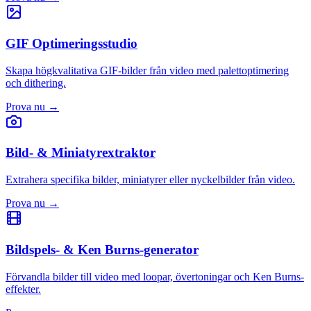
GIF Optimeringsstudio
Skapa högkvalitativa GIF-bilder från video med palettoptimering
och dithering.
Prova nu
→
Bild- & Miniatyrextraktor
Extrahera specifika bilder, miniatyrer eller nyckelbilder från video.
Prova nu
→
Bildspels- & Ken Burns-generator
Förvandla bilder till video med loopar, övertoningar och Ken Burns-
effekter.