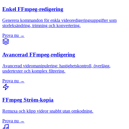
Enkel FFmpeg-redigering
Generera kommandon för enkla videoredigeringsuppgifter som
storleksändring, trimning och konvertering.
Prova nu
→
Avancerad FFmpeg-redigering
Avancerad videomanipulering: hastighetskontroll, överlägg,
undertexter och komplex filtrering.
Prova nu
→
FFmpeg Ström-kopia
Remuxa och klipp videor snabbt utan omkodning.
Prova nu
→