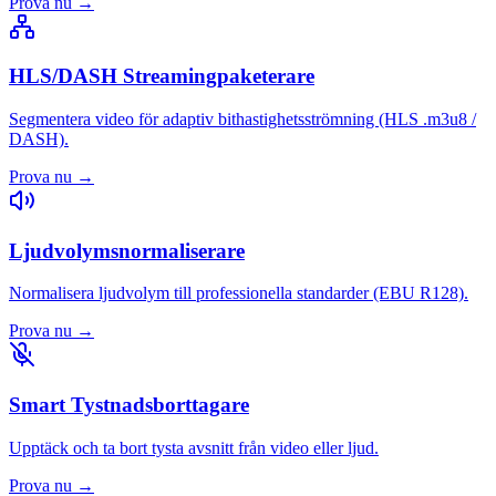
Prova nu
→
HLS/DASH Streamingpaketerare
Segmentera video för adaptiv bithastighetsströmning (HLS .m3u8 /
DASH).
Prova nu
→
Ljudvolymsnormaliserare
Normalisera ljudvolym till professionella standarder (EBU R128).
Prova nu
→
Smart Tystnadsborttagare
Upptäck och ta bort tysta avsnitt från video eller ljud.
Prova nu
→