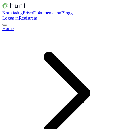
Kom igång
Priser
Dokumentation
Blogg
Logga in
Registrera
Home