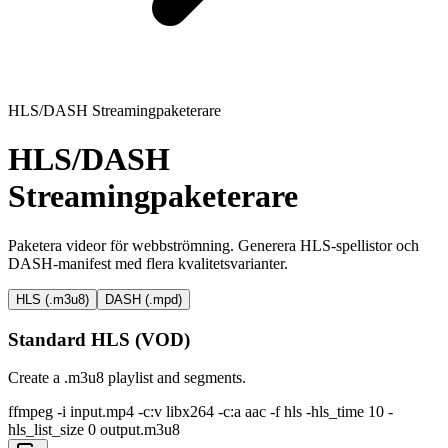
HLS/DASH Streamingpaketerare
HLS/DASH
Streamingpaketerare
Paketera videor för webbströmning. Generera HLS-spellistor och
DASH-manifest med flera kvalitetsvarianter.
HLS (.m3u8)
DASH (.mpd)
Standard HLS (VOD)
Create a .m3u8 playlist and segments.
ffmpeg -i input.mp4 -c:v libx264 -c:a aac -f hls -hls_time 10 -
hls_list_size 0 output.m3u8