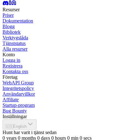
Resurser
Priser
Dokumentation
Blogg
Bibliotek
Verktygslåda
Tjänststatus
Alla resurser
Konto
Logga in
Registrera
Kontakta oss
Företag
WebAPI Group
Integritetspolicy
Användarvillkor
Affiliate
Startup-program
Bug Bounty
Inställningar
🇺🇸
English
Hunt har varit i tjänst sedan
0
years
0
months
0
days
0
hours
0
min
0
secs