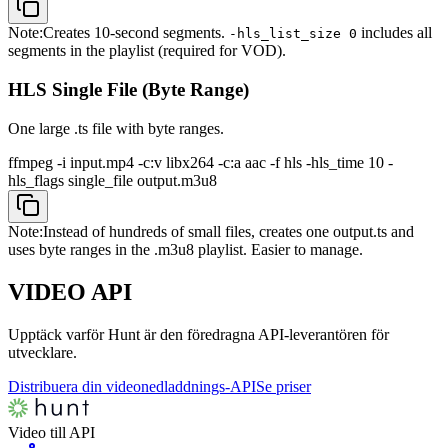
Note:
Creates 10-second segments.
includes all
-hls_list_size 0
segments in the playlist (required for VOD).
HLS Single File (Byte Range)
One large .ts file with byte ranges.
ffmpeg -i input.mp4 -c:v libx264 -c:a aac -f hls -hls_time 10 -
hls_flags single_file output.m3u8
Note:
Instead of hundreds of small files, creates one output.ts and
uses byte ranges in the .m3u8 playlist. Easier to manage.
VIDEO
API
Upptäck varför Hunt är den föredragna API-leverantören för
utvecklare.
Distribuera din videonedladdnings-API
Se priser
Video till API