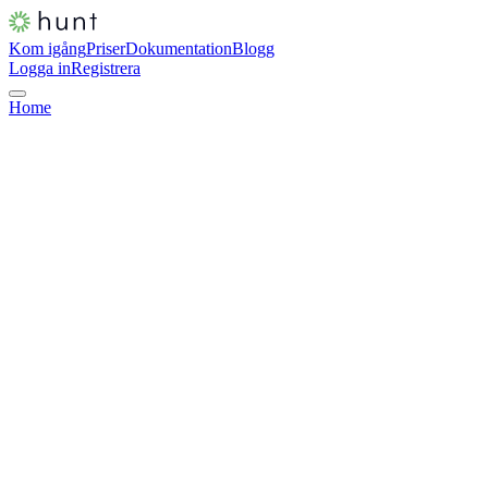
Kom igång
Priser
Dokumentation
Blogg
Logga in
Registrera
Home