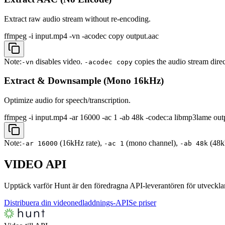
Extract raw audio stream without re-encoding.
ffmpeg -i input.mp4 -vn -acodec copy output.aac
Note:
disables video.
copies the audio stream direct
-vn
-acodec copy
Extract & Downsample (Mono 16kHz)
Optimize audio for speech/transcription.
ffmpeg -i input.mp4 -ar 16000 -ac 1 -ab 48k -codec:a libmp3lame ou
Note:
(16kHz rate),
(mono channel),
(48kb
-ar 16000
-ac 1
-ab 48k
VIDEO
API
Upptäck varför Hunt är den föredragna API-leverantören för utveckla
Distribuera din videonedladdnings-API
Se priser