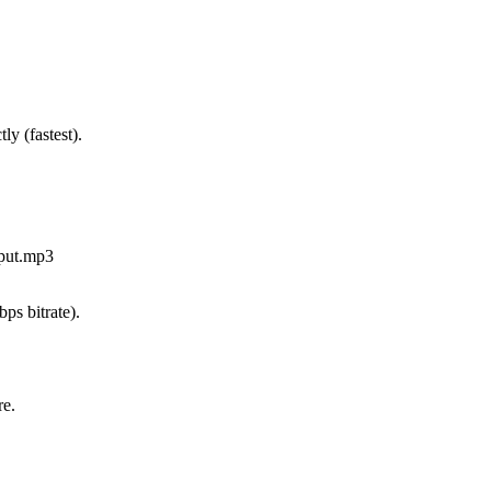
ly (fastest).
tput.mp3
ps bitrate).
re.