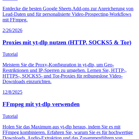
Entdecke die besten Google Sheets Add-ons zur Anreicherung von
Lead-Daten und für personalisierte Video-Prospecting-Workflows
mit FFmpeg.
2/26/2026
Proxies mit yt-dlp nutzen (HTTP, SOCKS5 & Tor)
Tutorial
Meistern Sie die Proxy-Konfiguration in yt-dlp, um Geo-
Restriktionen und IP-Sperren zu umgehen. Lernen Sie, HTTP-,
HTTPS-, SOCKS5- und Tor-Proxies für reibungslose Video-
Downloads einzurichten.
12/8/2025
FFmpeg mit yt-dlp verwenden
Tutorial
Holen Sie das Maximum aus yt-dlp heraus, indem Sie es mit
FFmpeg kombinieren. Erfahren Sie, warum Sie es für hochwertige
Downloads, Audio-Extraktion und das Zusammenführen von