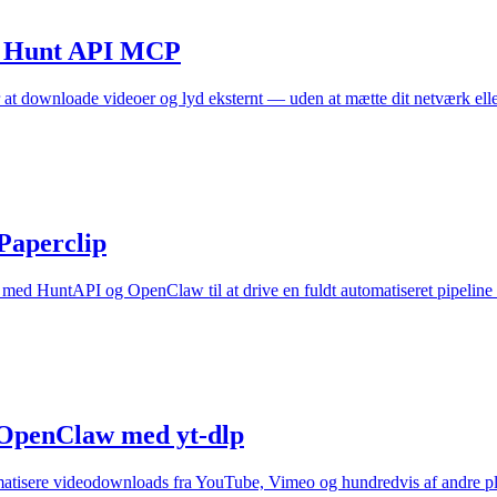
ed Hunt API MCP
t downloade videoer og lyd eksternt — uden at mætte dit netværk eller 
Paperclip
med HuntAPI og OpenClaw til at drive en fuldt automatiseret pipeline 
 OpenClaw med yt-dlp
atisere videodownloads fra YouTube, Vimeo og hundredvis af andre pla