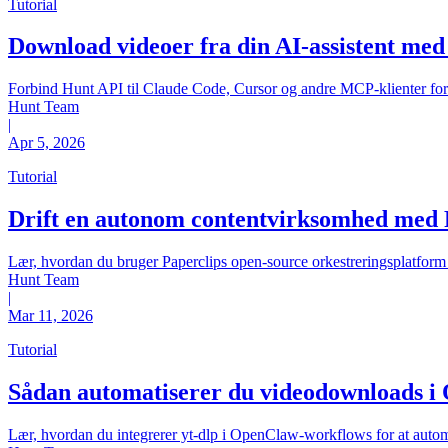
Tutorial
Download videoer fra din AI-assistent m
Forbind Hunt API til Claude Code, Cursor og andre MCP-klienter for a
Hunt Team
|
Apr 5, 2026
Tutorial
Drift en autonom contentvirksomhed med 
Lær, hvordan du bruger Paperclips open-source orkestreringsplatform 
Hunt Team
|
Mar 11, 2026
Tutorial
Sådan automatiserer du videodownloads i
Lær, hvordan du integrerer yt-dlp i OpenClaw-workflows for at autom