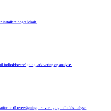
installere noget lokalt.
til indholdovervågning, arkivering og analyse.
tforme til overvågning, arkivering og indholdsanalyse.