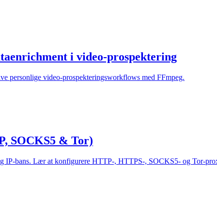
ataenrichment i video-prospektering
 drive personlige video-prospekteringsworkflows med FFmpeg.
TP, SOCKS5 & Tor)
ner og IP-bans. Lær at konfigurere HTTP-, HTTPS-, SOCKS5- og Tor-prox