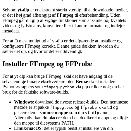
Selvom
yt-dlp
er et ekstremt stærkt værktøj til at downloade medier,
er det i høj grad afhængigt af
FFmpeg
til efterbehandling. Uden
FFmpeg går du glip af vigtige funktioner som at samle høj-kvalitets
video- og lydstreams, konvertere filer til andre formater og indlejre
metadata.
For at få mest muligt ud af yt-dlp er det afgørende at installere og
konfigurere FFmpeg korrekt. Denne guide dækker, hvordan du
sætter det op, og hvorfor det er nødvendigt.
Installer FFmpeg og FFProbe
For at yt-dlp kan bruge FFmpeg, skal det have adgang til de
selvstændige binære eksekverbare filer.
Bemærk:
at installere
Python-wrappers som
via pip er ikke nok; du har
ffmpeg-python
brug for de faktiske software-builds.
Windows
: download de nyeste release-builds. Den nemmeste
metode er at pakke
og
ud og
ffmpeg.exe
ffprobe.exe
placere dem i
samme mappe
som din
.
yt-dlp.exe
Alternativt kan du placere dem i en dedikeret mappe og tilføje
den mappe til dit systems PATH.
Linux/macOS
: det er typisk bedst at installere via din