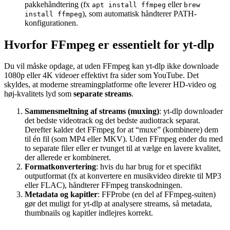
pakkehåndtering (fx
eller
apt install ffmpeg
brew
), som automatisk håndterer PATH-
install ffmpeg
konfigurationen.
Hvorfor FFmpeg er essentielt for yt-dlp
Du vil måske opdage, at uden FFmpeg kan yt-dlp ikke downloade
1080p eller 4K videoer effektivt fra sider som YouTube. Det
skyldes, at moderne streamingplatforme ofte leverer HD-video og
høj-kvalitets lyd som
separate streams
.
Sammensmeltning af streams (muxing)
: yt-dlp downloader
det bedste videotrack og det bedste audiotrack separat.
Derefter kalder det FFmpeg for at “muxe” (kombinere) dem
til én fil (som MP4 eller MKV). Uden FFmpeg ender du med
to separate filer eller er tvunget til at vælge en lavere kvalitet,
der allerede er kombineret.
Formatkonvertering
: hvis du har brug for et specifikt
outputformat (fx at konvertere en musikvideo direkte til MP3
eller FLAC), håndterer FFmpeg transkodningen.
Metadata og kapitler
: FFProbe (en del af FFmpeg-suiten)
gør det muligt for yt-dlp at analysere streams, så metadata,
thumbnails og kapitler indlejres korrekt.