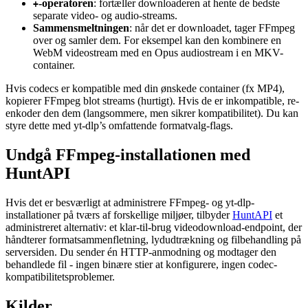
-operatoren
: fortæller downloaderen at hente de bedste
+
separate video- og audio-streams.
Sammensmeltningen
: når det er downloadet, tager FFmpeg
over og samler dem. For eksempel kan den kombinere en
WebM videostream med en Opus audiostream i en MKV-
container.
Hvis codecs er kompatible med din ønskede container (fx MP4),
kopierer FFmpeg blot streams (hurtigt). Hvis de er inkompatible, re-
enkoder den dem (langsommere, men sikrer kompatibilitet). Du kan
styre dette med yt-dlp’s omfattende formatvalg-flags.
Undgå FFmpeg-installationen med
HuntAPI
Hvis det er besværligt at administrere FFmpeg- og yt-dlp-
installationer på tværs af forskellige miljøer, tilbyder
HuntAPI
et
administreret alternativ: et klar-til-brug videodownload-endpoint, der
håndterer formatsammenfletning, lydudtrækning og filbehandling på
serversiden. Du sender én HTTP-anmodning og modtager den
behandlede fil - ingen binære stier at konfigurere, ingen codec-
kompatibilitetsproblemer.
Kilder