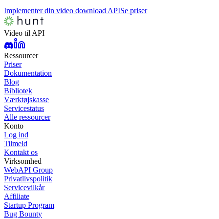
Implementer din video download API
Se priser
Video til API
Ressourcer
Priser
Dokumentation
Blog
Bibliotek
Værktøjskasse
Servicestatus
Alle ressourcer
Konto
Log ind
Tilmeld
Kontakt os
Virksomhed
WebAPI Group
Privatlivspolitik
Servicevilkår
Affiliate
Startup Program
Bug Bounty