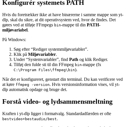
Konfigurér systemets PATH
Hvis du foretrækker ikke at have binærerne i samme mappe som yt-
dlp, skal du sikre, at dit operativsystem ved, hvor de findes. Det
gøres ved at tilføje FFmpegs
-mappe til din
PATH-
bin
miljøvariabel
.
På Windows:
Søg efter “Rediger systemmiljøvariabler”.
Klik på
Miljøvariabler
.
Under “Systemvariabler”, find
Path
og klik Rediger.
Tilføj den fulde sti til din FFmpeg
-mappe (fx
bin
).
C:\Program Files\ffmpeg\bin
Når det er konfigureret, genstart din terminal. Du kan verificere ved
at køre
. Hvis versionsinformation vises, vil yt-
ffmpeg -version
dlp automatisk opdage og bruge det.
Forstå video- og lydsammensmeltning
Kraften i yt-dlp ligger i formatvalg. Standardadfærden er ofte
.
bestvideo+bestaudio/best