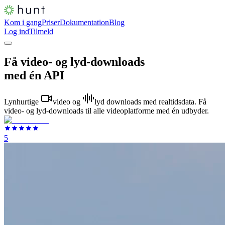
Kom i gang
Priser
Dokumentation
Blog
Log ind
Tilmeld
Få video- og lyd-downloads
med én API
Lynhurtige
video
og
lyd
downloads med realtidsdata. Få
video- og lyd-downloads til alle videoplatforme med én udbyder.
5