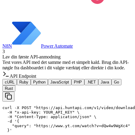
N8N
Power Automate
3
Lav din første API-anmodning
Test vores API med det samme med et simpelt kald. Brug din API-
nøgle fra dashboardet i dit valgte værktøj eller direkte i din kode.
API Endpoint
cURL
Ruby
Python
JavaScript
PHP
.NET
Java
Go
Rust
curl -X POST "https://api.huntapi.com/v1/video/download
  -H "x-api-key: YOUR_API_KEY" \

  -H "Content-Type: application/json" \

  -d '{

    "query": "https://www.yt.com/watch?v=dQw4w9WgXc4"

  }'