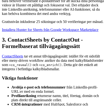
bara behöver verifierade e-postadresser för att skicka dina personliga
videor är Hunter ett pålitligt och fokuserat val. Det erbjuder dock
inte LinkedIn-anrikning, telefonnummer eller AI-funktioner, så du
kan behöva kombinera det med andra verktyg.
Gratisnivån inkluderar 25 sökningar och 50 verifieringar per månad.
Installera Hunter for Sheets från Google Workspace Marketplace
3. ContactSheets by ContactOut -
Formelbaserat tillvägagångssätt
ContactSheets
tar ett annat tillvägagångssätt: istället för ett sidofält
eller meny-driven workflow anriker du data med kalkylbladsformler
som
och
. Detta gör det enkelt att
=co_reveal()
=co_enrich()
integrera i befintliga kalkylbladsmallar.
Viktiga funktioner
Avslöja e-post och telefonnummer
från LinkedIn-profil-
URL:er med en enda formel.
Profilanrikning
returnerar namn, titel, företag, domän och
plats direkt till angränsande celler.
CRM-integrationer
med HubSpot, Salesforce och