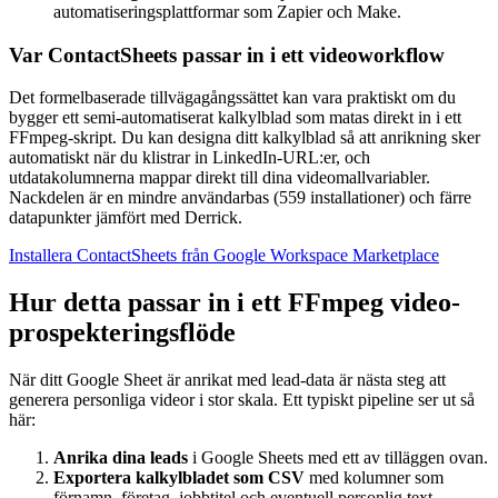
automatiseringsplattformar som Zapier och Make.
Var ContactSheets passar in i ett videoworkflow
Det formelbaserade tillvägagångssättet kan vara praktiskt om du
bygger ett semi-automatiserat kalkylblad som matas direkt in i ett
FFmpeg-skript. Du kan designa ditt kalkylblad så att anrikning sker
automatiskt när du klistrar in LinkedIn-URL:er, och
utdatakolumnerna mappar direkt till dina videomallvariabler.
Nackdelen är en mindre användarbas (559 installationer) och färre
datapunkter jämfört med Derrick.
Installera ContactSheets från Google Workspace Marketplace
Hur detta passar in i ett FFmpeg video-
prospekteringsflöde
När ditt Google Sheet är anrikat med lead-data är nästa steg att
generera personliga videor i stor skala. Ett typiskt pipeline ser ut så
här:
Anrika dina leads
i Google Sheets med ett av tilläggen ovan.
Exportera kalkylbladet som CSV
med kolumner som
förnamn, företag, jobbtitel och eventuell personlig text.