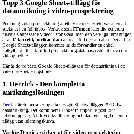
Topp 3 Google Sheets-tillägg för
dataanrikning i video-prospektering
Personlig video-prospektering är ett av de mest effektiva sätten att
sticka ut i en full inbox. Verktyg som
FFmpeg
låter dig generera
tusentals anpassade videor i stor skala, men den verkliga utmaningen
är att få
korrekt, anrikad data
att mata in i dessa mallar. Det är här
Google Sheets-tilläggen kommer in: de förvandlar en enkel
kalkylblad till en kraftfull prospekteringsdatabas, redo att driva din
videopipeline.
Här är de tre bästa Google Sheets-tilläggen för dataanrikning i ett
video-prospekteringsflöde.
1. Derrick - Den kompletta
anrikningslösningen
Derrick
är det mest kompletta Google Sheets-tillägget för B2B-
dataanrikning. Det kombinerar LinkedIn-import, e-post- och
telefonuppslag, AI-driven kvalificering och datarensning i ett enda
tillägg utan inlärningskurva.
Varför Derrick sticker ut för video-prospektering