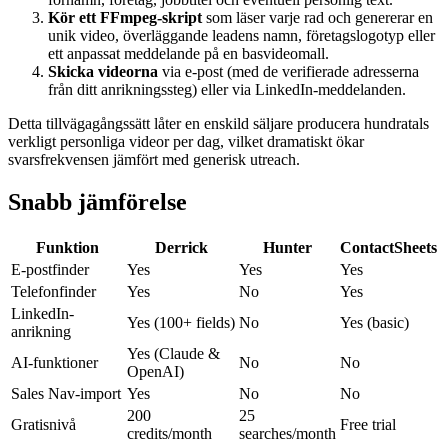
Kör ett FFmpeg-skript
som läser varje rad och genererar en
unik video, överläggande leadens namn, företagslogotyp eller
ett anpassat meddelande på en basvideomall.
Skicka videorna
via e-post (med de verifierade adresserna
från ditt anrikningssteg) eller via LinkedIn-meddelanden.
Detta tillvägagångssätt låter en enskild säljare producera hundratals
verkligt personliga videor per dag, vilket dramatiskt ökar
svarsfrekvensen jämfört med generisk utreach.
Snabb jämförelse
Funktion
Derrick
Hunter
ContactSheets
E-postfinder
Yes
Yes
Yes
Telefonfinder
Yes
No
Yes
LinkedIn-
Yes (100+ fields)
No
Yes (basic)
anrikning
Yes (Claude &
AI-funktioner
No
No
OpenAI)
Sales Nav-import
Yes
No
No
200
25
Gratisnivå
Free trial
credits/month
searches/month