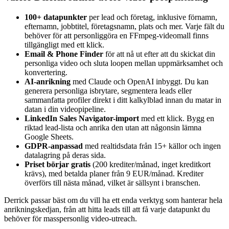
100+ datapunkter
per lead och företag, inklusive förnamn,
efternamn, jobbtitel, företagsnamn, plats och mer. Varje fält du
behöver för att personliggöra en FFmpeg-videomall finns
tillgängligt med ett klick.
Email & Phone Finder
för att nå ut efter att du skickat din
personliga video och sluta loopen mellan uppmärksamhet och
konvertering.
AI-anrikning
med Claude och OpenAI inbyggt. Du kan
generera personliga isbrytare, segmentera leads eller
sammanfatta profiler direkt i ditt kalkylblad innan du matar in
datan i din videopipeline.
LinkedIn Sales Navigator-import
med ett klick. Bygg en
riktad lead-lista och anrika den utan att någonsin lämna
Google Sheets.
GDPR-anpassad
med realtidsdata från 15+ källor och ingen
datalagring på deras sida.
Priset börjar gratis
(200 krediter/månad, inget kreditkort
krävs), med betalda planer från 9 EUR/månad. Krediter
överförs till nästa månad, vilket är sällsynt i branschen.
Derrick passar bäst om du vill ha ett enda verktyg som hanterar hela
anrikningskedjan, från att hitta leads till att få varje datapunkt du
behöver för masspersonlig video-utreach.