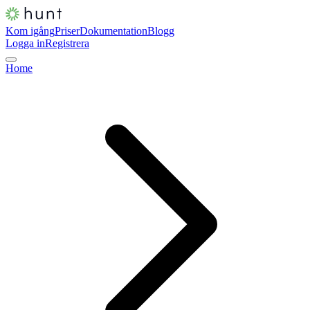
Kom igång
Priser
Dokumentation
Blogg
Logga in
Registrera
Home