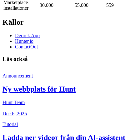
Marketplace-
30,000+
55,000+
559
installationer
Källor
Derrick App
Hunter.io
ContactOut
Läs också
Announcement
Ny webbplats för Hunt
Hunt Team
|
Dec 6, 2025
Tutorial
Ladda ner videor från din AI-assistent