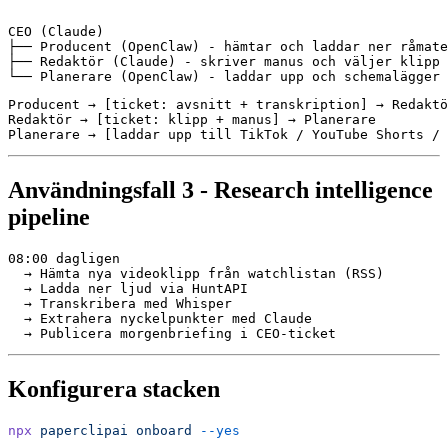
CEO (Claude)

├── Producent (OpenClaw) - hämtar och laddar ner råmate
├── Redaktör (Claude) - skriver manus och väljer klipp

Producent → [ticket: avsnitt + transkription] → Redaktö
Redaktör → [ticket: klipp + manus] → Planerare

Användningsfall 3 - Research intelligence
pipeline
08:00 dagligen

  → Hämta nya videoklipp från watchlistan (RSS)

  → Ladda ner ljud via HuntAPI

  → Transkribera med Whisper

  → Extrahera nyckelpunkter med Claude

Konfigurera stacken
npx
 paperclipai
 onboard
 --yes