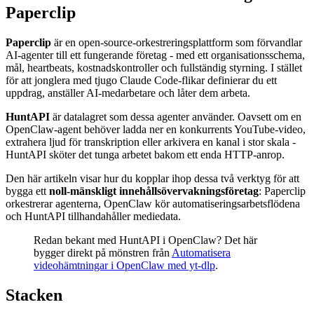
Paperclip
Paperclip
är en open-source-orkestreringsplattform som förvandlar
AI-agenter till ett fungerande företag - med ett organisationsschema,
mål, heartbeats, kostnadskontroller och fullständig styrning. I stället
för att jonglera med tjugo Claude Code-flikar definierar du ett
uppdrag, anställer AI-medarbetare och låter dem arbeta.
HuntAPI
är datalagret som dessa agenter använder. Oavsett om en
OpenClaw-agent behöver ladda ner en konkurrents YouTube-video,
extrahera ljud för transkription eller arkivera en kanal i stor skala -
HuntAPI sköter det tunga arbetet bakom ett enda HTTP-anrop.
Den här artikeln visar hur du kopplar ihop dessa två verktyg för att
bygga ett
noll-mänskligt innehållsövervakningsföretag
: Paperclip
orkestrerar agenterna, OpenClaw kör automatiseringsarbetsflödena
och HuntAPI tillhandahåller mediedata.
Redan bekant med HuntAPI i OpenClaw? Det här
bygger direkt på mönstren från
Automatisera
videohämtningar i OpenClaw med yt-dlp
.
Stacken