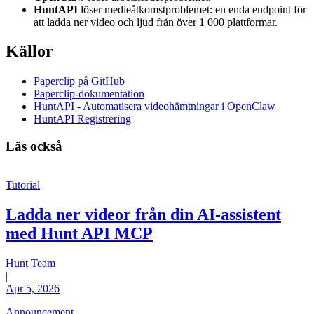
HuntAPI
löser medieåtkomstproblemet: en enda endpoint för
att ladda ner video och ljud från över 1 000 plattformar.
Källor
Paperclip på GitHub
Paperclip-dokumentation
HuntAPI - Automatisera videohämtningar i OpenClaw
HuntAPI Registrering
Läs också
Tutorial
Ladda ner videor från din AI-assistent
med Hunt API MCP
Hunt Team
|
Apr 5, 2026
Announcement