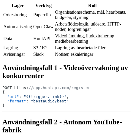
Lager
Verktyg
Roll
Organisationsschema, mål, heartbeats,
Orkestrering
Paperclip
budgetar, styrning
Arbetsflödeslogik, utlösare, HTTP-
Automatisering
OpenClaw
noder, förgreningar
Videohämtning, ljudextrahering,
Data
HuntAPI
mediebearbetning
Lagring
S3 / R2
Lagring av bearbetade filer
Aviseringar
Slack
Notiser, eskaleringar
Användningsfall 1 - Videoövervakning av
konkurrenter
POST https:
//app.huntapi.com/register
{
  "url"
: 
"{{trigger.link}}"
,
  "format"
: 
"bestaudio/best"
}
Användningsfall 2 - Autonom YouTube-
fabrik