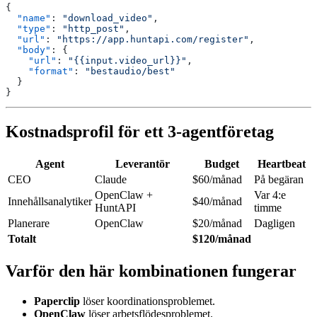
{
  "name"
: 
"download_video"
,
  "type"
: 
"http_post"
,
  "url"
: 
"https://app.huntapi.com/register"
,
  "body"
: {
    "url"
: 
"{{input.video_url}}"
,
    "format"
: 
"bestaudio/best"
  }
}
Kostnadsprofil för ett 3-agentföretag
Agent
Leverantör
Budget
Heartbeat
CEO
Claude
$60/månad
På begäran
OpenClaw +
Var 4:e
Innehållsanalytiker
$40/månad
HuntAPI
timme
Planerare
OpenClaw
$20/månad
Dagligen
Totalt
$120/månad
Varför den här kombinationen fungerar
Paperclip
löser koordinationsproblemet.
OpenClaw
löser arbetsflödesproblemet.