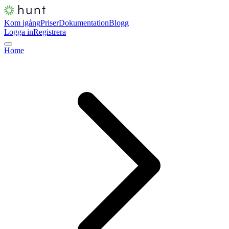
Kom igång
Priser
Dokumentation
Blogg
Logga in
Registrera
Home