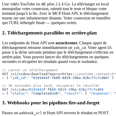
Une vidéo YouTube en 4K pèse 2 à 4 Go. La télécharger en local
monopolise votre connexion, ralentit tout le reste et bloque votre
terminal jusqu'à la fin. Avec le MCP Hunt API, le téléchargement
tourne sur une infrastructure distante. Votre connexion ne transfère
que l'URL hébergée finale — quelques octets.
2. Téléchargements parallèles en arrière-plan
Les endpoints de Hunt API sont
asynchrones
. Chaque appel de
téléchargement retourne immédiatement un
. Votre agent IA
job_id
passe à la tâche suivante pendant que le téléchargement s'effectue en
arrière-plan. Vous pouvez lancer dix téléchargements en quelques
secondes et récupérer les résultats quand vous le souhaitez.
// Lancer un téléchargement
GET /v
1
/video/download?query=https:
//youtube.com/watch?
→ { 
"job_id"
: 
"0193443f-fb80-9d19-29ba-82bc77c7cd84"
 }
// 30 secondes plus tard, récupérer le résultat
GET /v
1
/jobs/
0193443
f-fb
80-9
d
19-29
ba
-82
bc
77
c
7
cd
84
→ { 
"status"
: 
"CompletedJob"
, 
"result"
: { 
"response"
: 
"
3. Webhooks pour les pipelines fire-and-forget
Passez un
et Hunt API enverra le résultat en POST
webhook_url