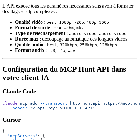
L'API expose tous les paramètres nécessaires sans avoir à formater
des flags yt-dlp complexes :
Qualité vidéo
:
,
,
,
,
best
1080p
720p
480p
360p
Format de sortie
:
,
,
mp4
webm
mkv
Type de téléchargement
:
,
,
audio_video
audio
video
Durée max
: découpage automatique des longues vidéos
Qualité audio
:
,
,
,
best
320kbps
256kbps
128kbps
Format audio
:
,
,
mp3
m4a
wav
Configuration du MCP Hunt API dans
votre client IA
Claude Code
claude
 mcp
 add
 --transport
 http
 huntapi
 https://mcp.hun
  --header
 "x-api-key: VOTRE_CLE_API"
Cursor
{
  "mcpServers"
: {