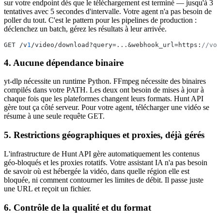
sur votre endpoint dès que le téléchargement est terminé — jusqu'à 3
tentatives avec 5 secondes d'intervalle. Votre agent n'a pas besoin de
poller du tout. C'est le pattern pour les pipelines de production :
déclenchez un batch, gérez les résultats à leur arrivée.
GET /v
1
/video/download?query=...&webhook_url=https:
//vo
4. Aucune dépendance binaire
yt-dlp nécessite un runtime Python. FFmpeg nécessite des binaires
compilés dans votre PATH. Les deux ont besoin de mises à jour à
chaque fois que les plateformes changent leurs formats. Hunt API
gère tout ça côté serveur. Pour votre agent, télécharger une vidéo se
résume à une seule requête GET.
5. Restrictions géographiques et proxies, déjà gérés
L'infrastructure de Hunt API gère automatiquement les contenus
géo-bloqués et les proxies rotatifs. Votre assistant IA n'a pas besoin
de savoir où est hébergée la vidéo, dans quelle région elle est
bloquée, ni comment contourner les limites de débit. Il passe juste
une URL et reçoit un fichier.
6. Contrôle de la qualité et du format