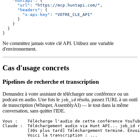
    "huntapi"
: {
      "url"
: 
"https://mcp.huntapi.com/"
,
      "headers"
: {
        "x-api-key"
: 
"VOTRE_CLE_API"
      }
    }
  }
}
Ne committez jamais votre clé API. Utilisez une variable
d'environnement.
Cas d'usage concrets
Pipelines de recherche et transcription
Demandez à votre assistant de télécharger une conférence ou un
podcast en audio. Une fois le
résolu, passez l'URL à un outil
job_id
de transcription (Whisper, AssemblyAI) — le tout dans la même
conversation, sans quitter l'IDE.
Vous :    Télécharge l'audio de cette conférence YouTub
Claude :  Téléchargement audio via Hunt API... job_id r
          [30s plus tard] Téléchargement terminé. Envoi