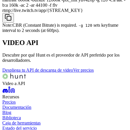
b:a 160k -ac 2 -ar 44100 -f flv
rtmp://live.twitch.tv/app/{STREAM_KEY}
Note:
CBR (Constant Bitrate) is required.
sets keyframe
-g 120
interval to 2 seconds (at 60fps).
VIDEO
API
Descubre por qué Hunt es el proveedor de API preferido por los
desarrolladores.
Despliega tu API de descarga de video
Ver precios
Video a API
Recursos
Precios
Documentación
Blog
Biblioteca
Caja de herramientas
Estado del servicio