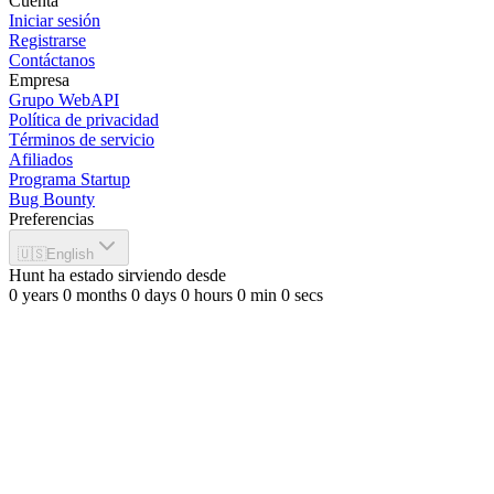
Cuenta
Iniciar sesión
Registrarse
Contáctanos
Empresa
Grupo WebAPI
Política de privacidad
Términos de servicio
Afiliados
Programa Startup
Bug Bounty
Preferencias
🇺🇸
English
Hunt ha estado sirviendo desde
0
years
0
months
0
days
0
hours
0
min
0
secs