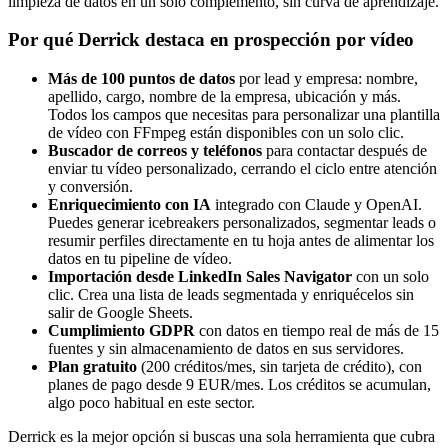
limpieza de datos en un solo complemento, sin curva de aprendizaje.
Por qué Derrick destaca en prospección por vídeo
Más de 100 puntos de datos
por lead y empresa: nombre,
apellido, cargo, nombre de la empresa, ubicación y más.
Todos los campos que necesitas para personalizar una plantilla
de vídeo con FFmpeg están disponibles con un solo clic.
Buscador de correos y teléfonos
para contactar después de
enviar tu vídeo personalizado, cerrando el ciclo entre atención
y conversión.
Enriquecimiento con IA
integrado con Claude y OpenAI.
Puedes generar icebreakers personalizados, segmentar leads o
resumir perfiles directamente en tu hoja antes de alimentar los
datos en tu pipeline de vídeo.
Importación desde LinkedIn Sales Navigator
con un solo
clic. Crea una lista de leads segmentada y enriquécelos sin
salir de Google Sheets.
Cumplimiento GDPR
con datos en tiempo real de más de 15
fuentes y sin almacenamiento de datos en sus servidores.
Plan gratuito
(200 créditos/mes, sin tarjeta de crédito), con
planes de pago desde 9 EUR/mes. Los créditos se acumulan,
algo poco habitual en este sector.
Derrick es la mejor opción si buscas una sola herramienta que cubra