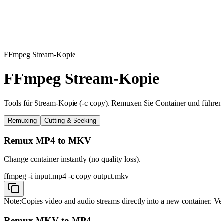
FFmpeg Stream-Kopie
FFmpeg Stream-Kopie
Tools für Stream-Kopie (-c copy). Remuxen Sie Container und führen S
Remuxing
Cutting & Seeking
Remux MP4 to MKV
Change container instantly (no quality loss).
ffmpeg -i input.mp4 -c copy output.mkv
Note:
Copies video and audio streams directly into a new container. Ver
Remux MKV to MP4