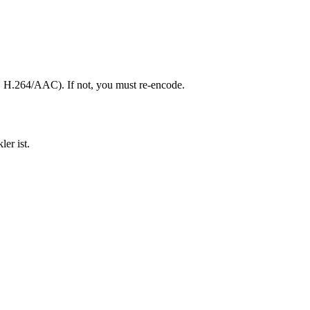
, H.264/AAC). If not, you must re-encode.
er ist.