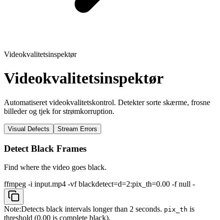
Videokvalitetsinspektør
Videokvalitetsinspektør
Automatiseret videokvalitetskontrol. Detekter sorte skærme, frosne
billeder og tjek for strømkorruption.
Visual Defects
Stream Errors
Detect Black Frames
Find where the video goes black.
ffmpeg -i input.mp4 -vf blackdetect=d=2:pix_th=0.00 -f null -
Note:
Detects black intervals longer than 2 seconds.
is
pix_th
threshold (0.00 is complete black).