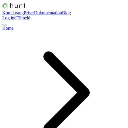
Kom i gang
Priser
Dokumentation
Blog
Log ind
Tilmeld
Home