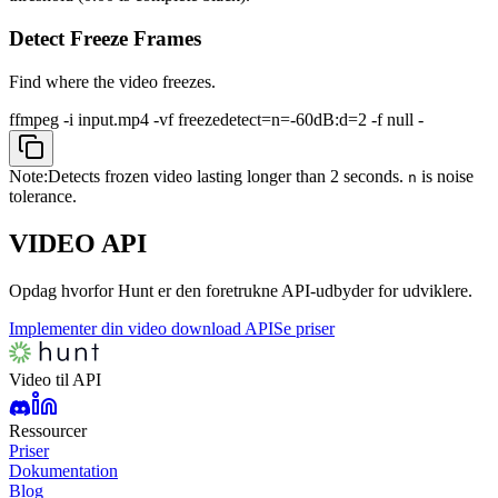
Detect Freeze Frames
Find where the video freezes.
ffmpeg -i input.mp4 -vf freezedetect=n=-60dB:d=2 -f null -
Note:
Detects frozen video lasting longer than 2 seconds.
is noise
n
tolerance.
VIDEO
API
Opdag hvorfor Hunt er den foretrukne API-udbyder for udviklere.
Implementer din video download API
Se priser
Video til API
Ressourcer
Priser
Dokumentation
Blog