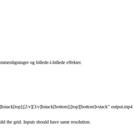
enligninger og billede-i-billede effekter.
v]hstack[top];[2:v][3:v]hstack[bottom];[top][bottom]vstack" output.mp4
uild the grid. Inputs should have same resolution.