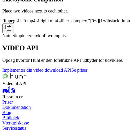
Place two videos next to each other.
ffmpeg -i left.mp4 -i right.mp4 -filter_complex "[0:v][1:v]hstack=in
Note:
Simple
of two inputs.
hstack
VIDEO
API
Opdag hvorfor Hunt er den foretrukne API-udbyder for udviklere.
Implementer din video download API
Se priser
Video til API
Ressourcer
Priser
Dokumentation
Blog
Bibliotek
Værktøjskasse
Servicestatus