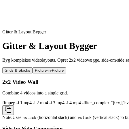
Gitter & Layout Bygger
Gitter & Layout Bygger
Byg komplekse videolayouts. Opret 2x2 videovægge, side-om-side samm
Grids & Stacks
Picture-in-Picture
2x2 Video Wall
Combine 4 videos into a single grid.
ffmpeg -i 1.mp4 -i 2.mp4 -i 3.mp4 -i 4.mp4 -filter_complex "[0:v][1:
Note:
Uses
(horizontal stack) and
(vertical stack) to b
hstack
vstack
Side-by-Side Comparison