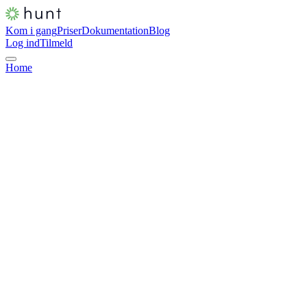
Kom i gang
Priser
Dokumentation
Blog
Log ind
Tilmeld
Home