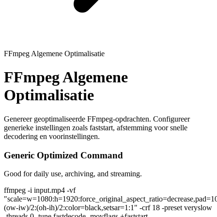
FFmpeg Algemene Optimalisatie
FFmpeg Algemene
Optimalisatie
Genereer geoptimaliseerde FFmpeg-opdrachten. Configureer
generieke instellingen zoals faststart, afstemming voor snelle
decodering en voorinstellingen.
Generic Optimized Command
Good for daily use, archiving, and streaming.
ffmpeg -i input.mp4 -vf
"scale=w=1080:h=1920:force_original_aspect_ratio=decrease,pad=1
(ow-iw)/2:(oh-ih)/2:color=black,setsar=1:1" -crf 18 -preset veryslow
-threads 0 -tune fastdecode -movflags +faststart