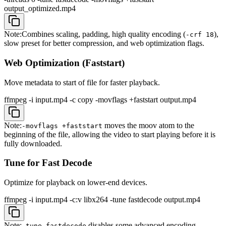
output_optimized.mp4
Note:
Combines scaling, padding, high quality encoding (
),
-crf 18
slow preset for better compression, and web optimization flags.
Web Optimization (Faststart)
Move metadata to start of file for faster playback.
ffmpeg -i input.mp4 -c copy -movflags +faststart output.mp4
Note:
moves the moov atom to the
-movflags +faststart
beginning of the file, allowing the video to start playing before it is
fully downloaded.
Tune for Fast Decode
Optimize for playback on lower-end devices.
ffmpeg -i input.mp4 -c:v libx264 -tune fastdecode output.mp4
Note:
disables some advanced encoding
-tune fastdecode