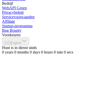
Bedrijf
WebAPI Groep
Privacybeleid
Servicevoorwaarden
Affiliate
Startup-programma
Bug Bounty
Voorkeuren
🇺🇸
English
Hunt is in dienst sinds
0
years
0
months
0
days
0
hours
0
min
0
secs