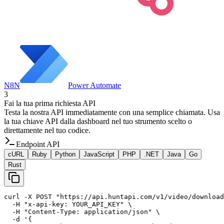
N8N
Power Automate
3
Fai la tua prima richiesta API
Testa la nostra API immediatamente con una semplice chiamata. Usa
la tua chiave API dalla dashboard nel tuo strumento scelto o
direttamente nel tuo codice.
Endpoint API
cURL
Ruby
Python
JavaScript
PHP
.NET
Java
Go
Rust
curl -X POST "https://api.huntapi.com/v1/video/download
  -H "x-api-key: YOUR_API_KEY" \

  -H "Content-Type: application/json" \

  -d '{
