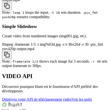
Note:
loops the input.
sets duration.
-loop 1
-t 10
-pix_fmt
ensures compatibility.
yuv420p
Simple Slideshow
Create video from numbered images (img001.jpg, etc).
ffmpeg -framerate 1/3 -i img%03d.jpg -c:v libx264 -r 30 -pix_fmt
yuv420p output.mp4
Note:
shows each image for 3 seconds.
sets
-framerate 1/3
-r 30
output framerate to 30fps.
VIDEO
API
Découvrez pourquoi Hunt est le fournisseur d'API préféré des
développeurs.
Déployez votre API de téléchargement vidéo
Voir les tarifs