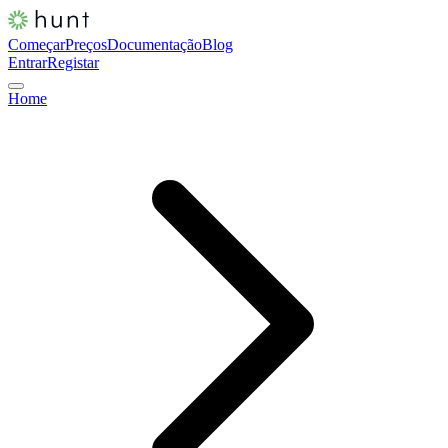
Começar
Preços
Documentação
Blog
Entrar
Registar
Home