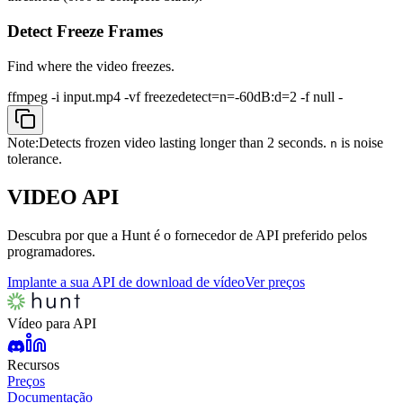
Detect Freeze Frames
Find where the video freezes.
ffmpeg -i input.mp4 -vf freezedetect=n=-60dB:d=2 -f null -
Note:
Detects frozen video lasting longer than 2 seconds.
is noise
n
tolerance.
VIDEO
API
Descubra por que a Hunt é o fornecedor de API preferido pelos
programadores.
Implante a sua API de download de vídeo
Ver preços
Vídeo para API
Recursos
Preços
Documentação