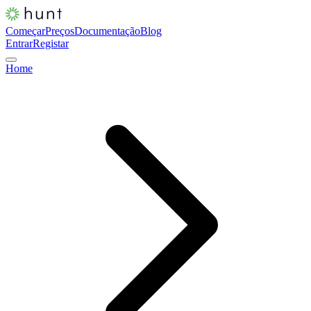
Começar
Preços
Documentação
Blog
Entrar
Registar
Home