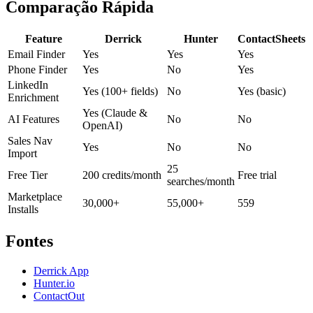
Comparação Rápida
Feature
Derrick
Hunter
ContactSheets
Email Finder
Yes
Yes
Yes
Phone Finder
Yes
No
Yes
LinkedIn
Yes (100+ fields)
No
Yes (basic)
Enrichment
Yes (Claude &
AI Features
No
No
OpenAI)
Sales Nav
Yes
No
No
Import
25
Free Tier
200 credits/month
Free trial
searches/month
Marketplace
30,000+
55,000+
559
Installs
Fontes
Derrick App
Hunter.io
ContactOut