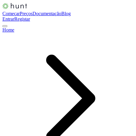
Começar
Preços
Documentação
Blog
Entrar
Registar
Home