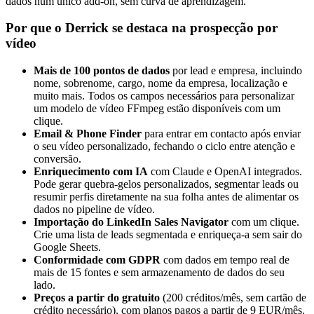
dados num único add-on, sem curva de aprendizagem.
Por que o Derrick se destaca na prospecção por
vídeo
Mais de 100 pontos de dados
por lead e empresa, incluindo
nome, sobrenome, cargo, nome da empresa, localização e
muito mais. Todos os campos necessários para personalizar
um modelo de vídeo FFmpeg estão disponíveis com um
clique.
Email & Phone Finder
para entrar em contacto após enviar
o seu vídeo personalizado, fechando o ciclo entre atenção e
conversão.
Enriquecimento com IA
com Claude e OpenAI integrados.
Pode gerar quebra-gelos personalizados, segmentar leads ou
resumir perfis diretamente na sua folha antes de alimentar os
dados no pipeline de vídeo.
Importação do LinkedIn Sales Navigator
com um clique.
Crie uma lista de leads segmentada e enriqueça-a sem sair do
Google Sheets.
Conformidade com GDPR
com dados em tempo real de
mais de 15 fontes e sem armazenamento de dados do seu
lado.
Preços a partir do gratuito
(200 créditos/mês, sem cartão de
crédito necessário), com planos pagos a partir de 9 EUR/mês.