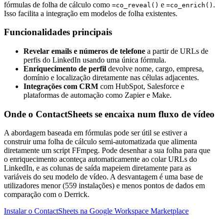
fórmulas de folha de cálculo como
e
.
=co_reveal()
=co_enrich()
Isso facilita a integração em modelos de folha existentes.
Funcionalidades principais
Revelar emails e números de telefone
a partir de URLs de
perfis do LinkedIn usando uma única fórmula.
Enriquecimento de perfil
devolve nome, cargo, empresa,
domínio e localização diretamente nas células adjacentes.
Integrações com CRM
com HubSpot, Salesforce e
plataformas de automação como Zapier e Make.
Onde o ContactSheets se encaixa num fluxo de vídeo
A abordagem baseada em fórmulas pode ser útil se estiver a
construir uma folha de cálculo semi-automatizada que alimenta
diretamente um script FFmpeg. Pode desenhar a sua folha para que
o enriquecimento aconteça automaticamente ao colar URLs do
LinkedIn, e as colunas de saída mapeiem diretamente para as
variáveis do seu modelo de vídeo. A desvantagem é uma base de
utilizadores menor (559 instalações) e menos pontos de dados em
comparação com o Derrick.
Instalar o ContactSheets na Google Workspace Marketplace