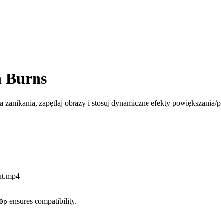
n Burns
a zanikania, zapętlaj obrazy i stosuj dynamiczne efekty powiększania
put.mp4
ensures compatibility.
0p