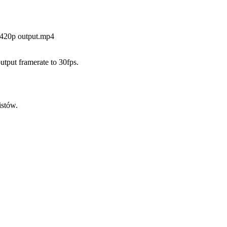
uv420p output.mp4
utput framerate to 30fps.
istów.