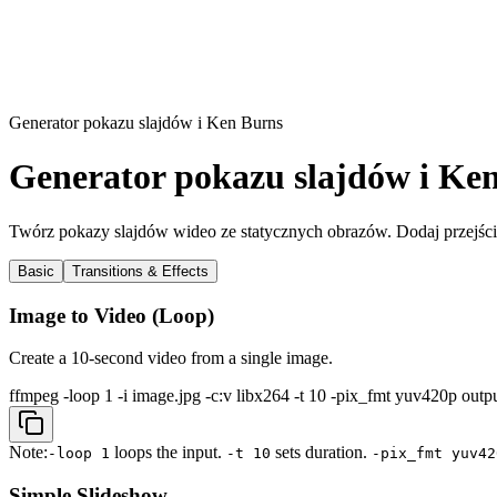
Generator pokazu slajdów i Ken Burns
Generator pokazu slajdów i Ke
Twórz pokazy slajdów wideo ze statycznych obrazów. Dodaj przejści
Basic
Transitions & Effects
Image to Video (Loop)
Create a 10-second video from a single image.
ffmpeg -loop 1 -i image.jpg -c:v libx264 -t 10 -pix_fmt yuv420p out
Note:
loops the input.
sets duration.
-loop 1
-t 10
-pix_fmt yuv42
Simple Slideshow