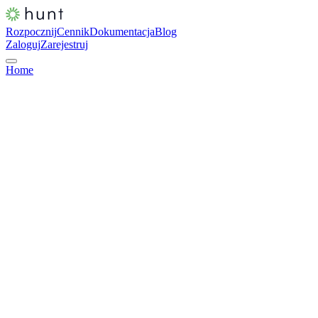
Rozpocznij
Cennik
Dokumentacja
Blog
Zaloguj
Zarejestruj
Home