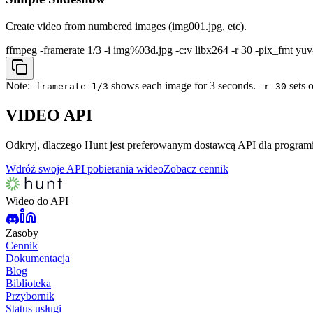
Create video from numbered images (img001.jpg, etc).
ffmpeg -framerate 1/3 -i img%03d.jpg -c:v libx264 -r 30 -pix_fmt y
Note:
shows each image for 3 seconds.
sets o
-framerate 1/3
-r 30
VIDEO
API
Odkryj, dlaczego Hunt jest preferowanym dostawcą API dla program
Wdróż swoje API pobierania wideo
Zobacz cennik
Wideo do API
Zasoby
Cennik
Dokumentacja
Blog
Biblioteka
Przybornik
Status usługi