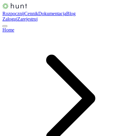
Rozpocznij
Cennik
Dokumentacja
Blog
Zaloguj
Zarejestruj
Home