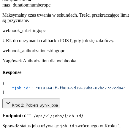
max_duration
:
number
opc
Maksymalny czas trwania w sekundach. Treści przekraczające limit
są przycinane.
webhook_url
:
string
opc
URL do otrzymania callbacku POST, gdy job się zakończy.
webhook_authorization
:
string
opc
Nagłówek Authorization dla webhooka.
Response
{
    "job_id"
: 
"0193443f-fb80-9d19-29ba-82bc77c7cd84"
}
Krok 2: Pobierz wynik joba
Endpoint:
GET /api/v1/jobs/{job_id}
Sprawdź status joba używając
zwróconego w Kroku 1.
job_id