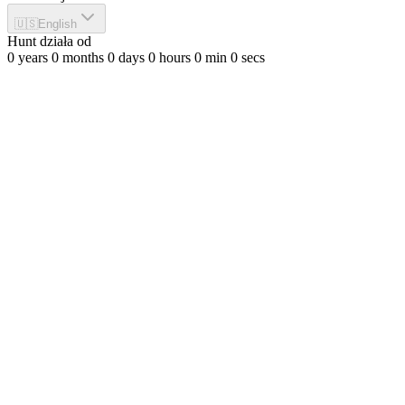
🇺🇸
English
Hunt działa od
0
years
0
months
0
days
0
hours
0
min
0
secs