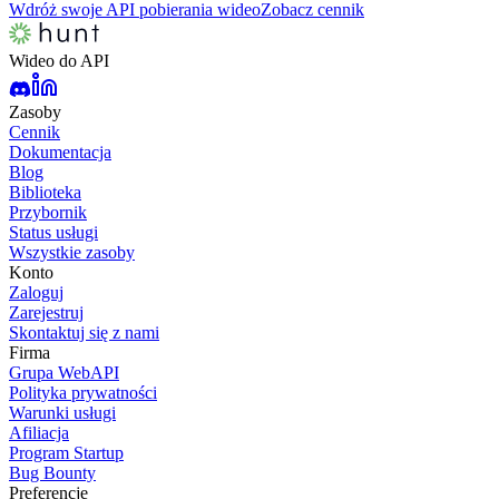
Wdróż swoje API pobierania wideo
Zobacz cennik
Wideo do API
Zasoby
Cennik
Dokumentacja
Blog
Biblioteka
Przybornik
Status usługi
Wszystkie zasoby
Konto
Zaloguj
Zarejestruj
Skontaktuj się z nami
Firma
Grupa WebAPI
Polityka prywatności
Warunki usługi
Afiliacja
Program Startup
Bug Bounty
Preferencje