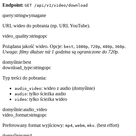
Endpoint:
GET /api/v1/video/download
query
:
string
wymagane
URL wideo do pobrania (np. URL YouTube).
video_quality
:
string
opc
Pożądana jakość wideo. Opcje:
,
,
,
,
.
best
1080p
720p
480p
360p
Uwaga: filmy dłuższe niż 1 godzina są ograniczone do 720p.
domyślnie:
best
download_type
:
string
opc
Typ treści do pobrania:
: wideo z audio (domyślnie)
audio_video
: tylko ścieżka audio
audio
: tylko ścieżka wideo
video
domyślnie:
audio_video
video_format
:
string
opc
Preferowany format wyjściowy:
,
,
. (best effort)
mp4
webm
mkv
domyślnie:
mp4