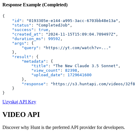
Response Example (Completed)
{
    "id"
: 
"0193305e-e144-a995-3acc-6703bb48e13a"
,
    "status"
: 
"CompletedJob"
,
    "success"
: 
true
,
    "created_at"
: 
"2024-11-15T15:09:04.709497Z"
,
    "duration_ms"
: 
99592
,
    "args"
: {
        "query"
: 
"https://yt.com/watch?v=..."
    },
    "result"
: {
        "metadata"
: {
            "title"
: 
"The New Claude 3.5 Sonnet"
,
            "view_count"
: 
82398
,
            "upload_date"
: 
1729641600
        },
        "response"
: 
"https://s3.huntapi.com/videos/32f8
    }
}
Uzyskaj API Key
VIDEO
API
Discover why Hunt is the preferred API provider for developers.